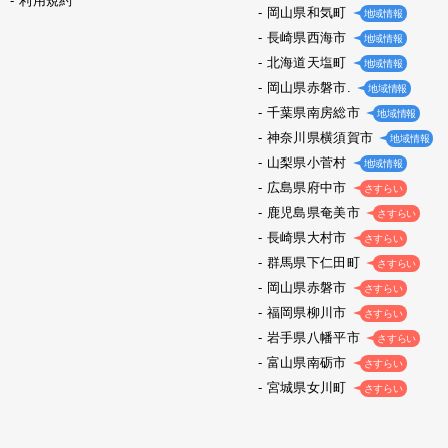
利用規約
岡山県和気町
地域情報
長崎県西海市
地域情報
北海道天塩町
地域情報
岡山県赤磐市.
地域情報
千葉県南房総市
地域情報
神奈川県横須賀市
地域情報
山梨県小菅村
地域情報
広島県府中市
さすらい
鹿児島県奄美市
さすらい
長崎県大村市
さすらい
群馬県下仁田町
さすらい
岡山県赤磐市
さすらい
福岡県柳川市
さすらい
岩手県八幡平市
さすらい
富山県南砺市
さすらい
宮城県女川町
さすらい