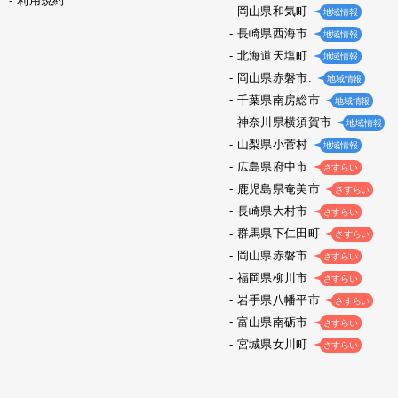
利用規約
岡山県和気町
地域情報
長崎県西海市
地域情報
北海道天塩町
地域情報
岡山県赤磐市.
地域情報
千葉県南房総市
地域情報
神奈川県横須賀市
地域情報
山梨県小菅村
地域情報
広島県府中市
さすらい
鹿児島県奄美市
さすらい
長崎県大村市
さすらい
群馬県下仁田町
さすらい
岡山県赤磐市
さすらい
福岡県柳川市
さすらい
岩手県八幡平市
さすらい
富山県南砺市
さすらい
宮城県女川町
さすらい