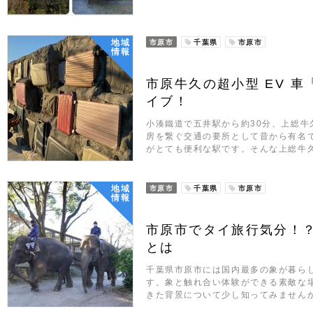
地域
市原市
千葉県
市原市
情報
市原牛久の超小型 EV 車
イブ！
小湊鐵道で五井駅から約30分、上総牛
房を繋ぐ交通の要所として昔から有名
がとても便利な駅です。そんな上総牛久
地域
市原市
千葉県
市原市
情報
市原市でタイ旅行気分！
とは
千葉県市原市には国内最多の象が暮ら
す。象と触れ合い体験ができる素敵な
きた背景について少し知ってみません