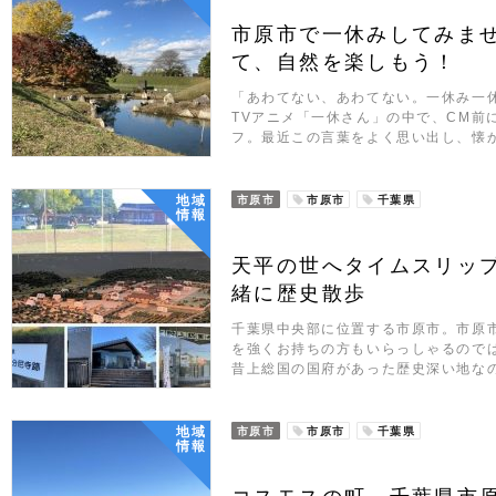
市原市で一休みしてみま
て、自然を楽しもう！
「あわてない、あわてない。一休み一
TVアニメ「一休さん」の中で、CM前
フ。最近この言葉をよく思い出し、懐
地域
市原市
市原市
千葉県
情報
天平の世へタイムスリッ
緒に歴史散歩
千葉県中央部に位置する市原市。市原
を強くお持ちの方もいらっしゃるので
昔上総国の国府があった歴史深い地な
地域
市原市
市原市
千葉県
情報