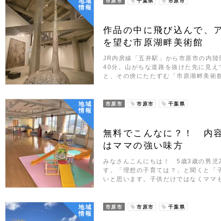
地域
市原市
千葉県
市原市
情報
作品の中に飛び込んで、
を望む市原湖畔美術館
JR内房線「五井駅」から市原市の内
40分。山がちな道路を抜けた先に見え
と、その傍にたたずむ「市原湖畔美術
地域
市原市
市原市
千葉県
情報
無料でこんなに？！ 内
はママの強い味方
みなさんこんにちは！ 5歳3歳の男児2人
す。「理想の子育ては？」と聞くと「
いと思います。子供だけではなくママ
地域
市原市
市原市
千葉県
情報