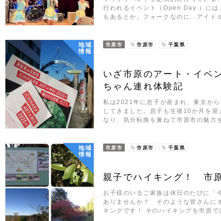
行われるイベント（Open Day ）
もあるとか。フォークなのに…アイド
地域
市原市
市原市
千葉県
情報
いざ市原のアート・イベ
ちゃん連れ体験記
私は2021年に息子が産まれ、東京か
してきました。息子も生後10か月を迎
なり、気分転換を兼ねて市原市の魅力
地域
市原市
市原市
千葉県
情報
親子でハイキング！ 市
お子様のいるご家族は休日のたびに「
ありませんか？ そのような皆さんに
キングです！ そのハイキングを市原で