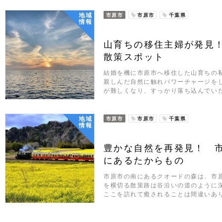
地域
市原市
市原市
千葉県
情報
山育ちの移住主婦が発見
散策スポット
結婚を機に市原市へ移住した山育ちの
親しんだ自然に触れパワーチャージを
が難しくなり、すっかり落ち込んでいた
地域
市原市
市原市
千葉県
情報
豊かな自然を再発見！ 
にあるたからもの
市原市の南にあるクオードの森は、市
を横切る散策路は谷沿いの道のように
ここを訪れて癒されることは間違いあ