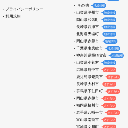
その他
地域情報
プライバシーポリシー
山梨県甲州市
地域情報
利用規約
岡山県和気町
地域情報
長崎県西海市
地域情報
北海道天塩町
地域情報
岡山県赤磐市.
地域情報
千葉県南房総市
地域情報
神奈川県横須賀市
地域情報
山梨県小菅村
地域情報
広島県府中市
さすらい
鹿児島県奄美市
さすらい
長崎県大村市
さすらい
群馬県下仁田町
さすらい
岡山県赤磐市
さすらい
福岡県柳川市
さすらい
岩手県八幡平市
さすらい
富山県南砺市
さすらい
宮城県女川町
さすらい