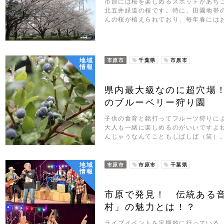
市原には桜を楽しめるスポットがあち
北五井緑道の桜です。特に、田園地帯
んの桜が植えられており、毎年春には
地域
市原市
千葉県
市原市
情報
県内最大級なのに超穴場
のブルーベリー狩り園
子供の食育と銘打ってフルーツ狩りに
大人も一緒に楽しめるのがいいですよ
んじゃうなんてこともしばしば（笑）。
地域
市原市
市原市
千葉県
情報
市原で発見！ 伝統ある
村」の魅力とは！？
ライブイベントを定期的に行っている