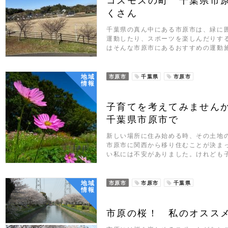
コスモスの町 千葉県市
くさん
千葉県の真ん中にある市原市は、緑に
運動したり、スポーツを楽しんだりす
はそんな市原市にあるおすすめの運動
地域
市原市
千葉県
市原市
情報
子育てを考えてみませんか
千葉県市原市で
新しい場所に住み始める時、その土地
市原市に関西から移り住むことが決ま
い私には不安がありました。けれども
地域
市原市
市原市
千葉県
情報
市原の桜！ 私のオスス