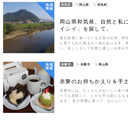
地域
和気町
岡山県
和気町
情報
岡山県和気発、自然と私
イシイ」を探して。
毎日普通に食べている主食のお米。和
に育てられた珠玉の一粒があります。
い、珍しくそして自然に優しいお米が
地域
赤磐市.
赤磐市
岡山県
情報
赤磐のお持ちかえり＆手
赤磐市には、たくさんのおいしい食べ
べても美味しく、しかも手土産にもな
ます。 私が実際に食べて「おいしい！