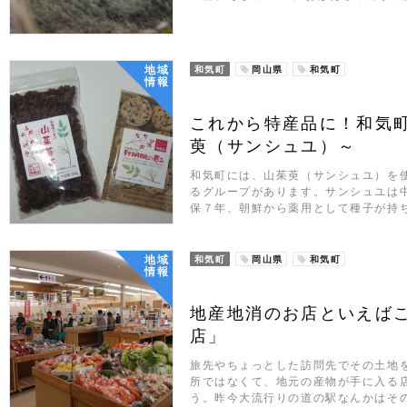
地域
和気町
岡山県
和気町
情報
これから特産品に！和気
萸（サンシュユ）～
和気町には、山茱萸（サンシュユ）を
るグループがあります。サンシュユは
保７年、朝鮮から薬用として種子が持
地域
和気町
岡山県
和気町
情報
地産地消のお店といえばこ
店」
旅先やちょっとした訪問先でその土地
所ではなくて、地元の産物が手に入る
う。昨今大流行りの道の駅なんかはそ