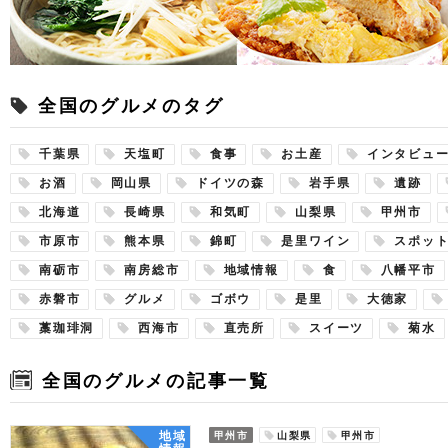
全国のグルメのタグ
千葉県
天塩町
食事
お土産
インタビュ
お酒
岡山県
ドイツの森
岩手県
遺跡
北海道
長崎県
和気町
山梨県
甲州市
市原市
熊本県
錦町
是里ワイン
スポッ
南砺市
南房総市
地域情報
食
八幡平市
赤磐市
グルメ
ゴボウ
是里
大徳家
藁珈琲洞
西海市
直売所
スイーツ
菊水
全国のグルメの記事一覧
地域
甲州市
山梨県
甲州市