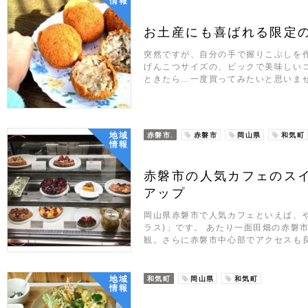
情報
お土産にも喜ばれる限定
突然ですが、自分の手で握りこぶしを
げんこつサイズの、ビックで美味しい
ときたら…一度買ってみたいと思いませ
地域
赤磐市.
赤磐市
岡山県
和気町
情報
赤磐市の人気カフェのス
アップ
岡山県赤磐市で人気カフェといえば、やはり「
ラス)」です。 あたり一面田畑の赤磐
観。さらに赤磐市中心部でアクセスも
地域
和気町
岡山県
和気町
情報