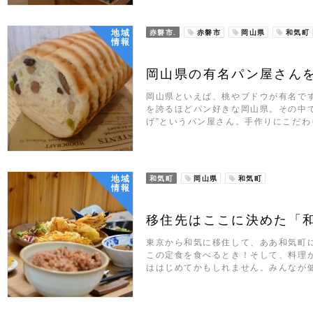
地域
赤磐市.
赤磐市
岡山県
和気町
情報
岡山県の有名パン屋さんを
岡山県といえば、桃やブドウが有名で
を誇るほどパン好きな岡山県。その中
げ”というパン屋さん。手作りにこだ
地域
和気町
岡山県
和気町
情報
移住先はここに決めた「
東京から和気に移住して、ああ和気町
この定食を食べるとき！そして、料理
ははじめてかもしれません。みんなが