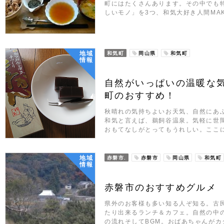
町にはたくさんあります。その中でも
しいモノ」を3つ、和気大好き人間MA
地域
和気町
岡山県
和気町
情報
自然がいっぱいの温暖な
町のおすすめ！
秋晴れの気持ちよいお天気、自然にあ
和気と言えば、鵜飼谷温泉。気軽に世
おもてなしがとってもうれしい。ここ
地域
赤磐市.
赤磐市
岡山県
和気町
情報
赤磐市のおすすめグルメ
県外のお客様も多い知る人ぞ知る。古
たり出来るランチ＆カフェ。自然の中
の流れそしてBGM。おばあちゃんがカ