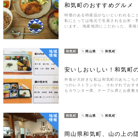
和気町のおすすめグルメ
特徴のある特産品がないといわれるこ
私にとっては地元で生産されるお米・
います。 地産地消にこだわった、美味
地域
和気町
岡山県
和気町
情報
安いしおいしい！和気町
外食が大好きな私は和気町のあちこち
つのレストランから、それぞれでおす
もカウンター席、テーブル席とお座敷
地域
和気町
岡山県
和気町
情報
岡山県和気町、山の上の