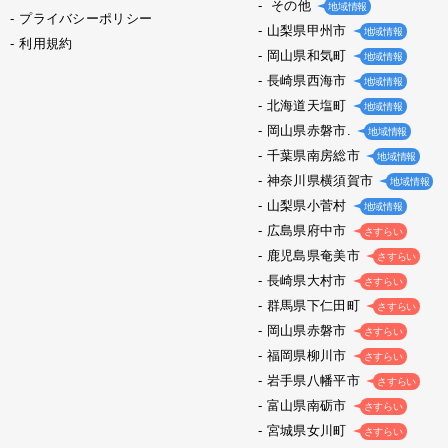
その他
地域情報
プライバシーポリシー
山梨県甲州市
地域情報
利用規約
岡山県和気町
地域情報
長崎県西海市
地域情報
北海道天塩町
地域情報
岡山県赤磐市.
地域情報
千葉県南房総市
地域情報
神奈川県横須賀市
地域情報
山梨県小菅村
地域情報
広島県府中市
さすらい
鹿児島県奄美市
さすらい
長崎県大村市
さすらい
群馬県下仁田町
さすらい
岡山県赤磐市
さすらい
福岡県柳川市
さすらい
岩手県八幡平市
さすらい
富山県南砺市
さすらい
宮城県女川町
さすらい