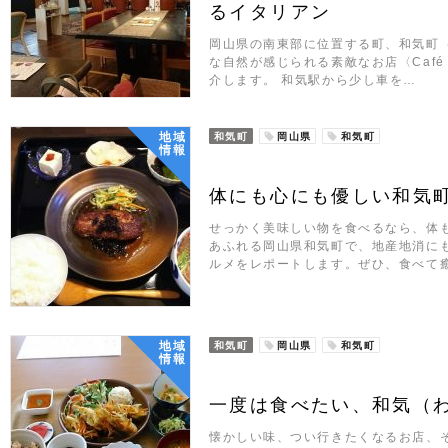
るイタリアン
岡山県の南東部に位置する町、和気町
な自然が感じられる素敵なお店〈Café BBJ 
介します。 和気駅から少し車を…
地域
和気町
岡山県
和気町
情報
体にも心にも優しい和気
せっかく美味しい物を食べるなら、体
あふれる岡山県和気町で、地産地消に
ルメをレポートします。ぜひ、食べて
地域
和気町
岡山県
和気町
情報
一度は食べたい、和気（
懐かしい味、つい行きたくなるお店、