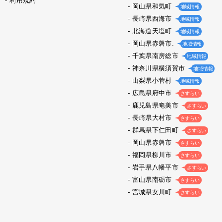
利用規約
岡山県和気町
地域情報
長崎県西海市
地域情報
北海道天塩町
地域情報
岡山県赤磐市.
地域情報
千葉県南房総市
地域情報
神奈川県横須賀市
地域情報
山梨県小菅村
地域情報
広島県府中市
さすらい
鹿児島県奄美市
さすらい
長崎県大村市
さすらい
群馬県下仁田町
さすらい
岡山県赤磐市
さすらい
福岡県柳川市
さすらい
岩手県八幡平市
さすらい
富山県南砺市
さすらい
宮城県女川町
さすらい