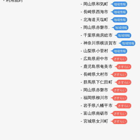
利用規約
岡山県和気町
地域情報
長崎県西海市
地域情報
北海道天塩町
地域情報
岡山県赤磐市.
地域情報
千葉県南房総市
地域情報
神奈川県横須賀市
地域情報
山梨県小菅村
地域情報
広島県府中市
さすらい
鹿児島県奄美市
さすらい
長崎県大村市
さすらい
群馬県下仁田町
さすらい
岡山県赤磐市
さすらい
福岡県柳川市
さすらい
岩手県八幡平市
さすらい
富山県南砺市
さすらい
宮城県女川町
さすらい