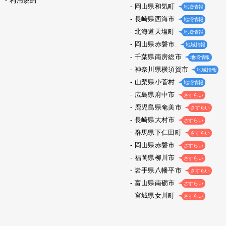
利用規約
岡山県和気町
地域情報
長崎県西海市
地域情報
北海道天塩町
地域情報
岡山県赤磐市.
地域情報
千葉県南房総市
地域情報
神奈川県横須賀市
地域情報
山梨県小菅村
地域情報
広島県府中市
さすらい
鹿児島県奄美市
さすらい
長崎県大村市
さすらい
群馬県下仁田町
さすらい
岡山県赤磐市
さすらい
福岡県柳川市
さすらい
岩手県八幡平市
さすらい
富山県南砺市
さすらい
宮城県女川町
さすらい