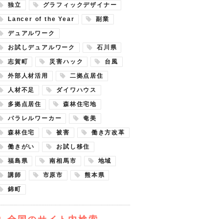
独立
グラフィックデザイナー
Lancer of the Year
副業
デュアルワーク
お試しデュアルワーク
石川県
志賀町
災害ハック
台風
外部人材活用
二拠点居住
人材不足
ダイワハウス
多拠点居住
森林住宅地
パラレルワーカー
奄美
森林住宅
被害
働き方改革
働きがい
お試し移住
福島県
南相馬市
地域
講師
市原市
熊本県
錦町