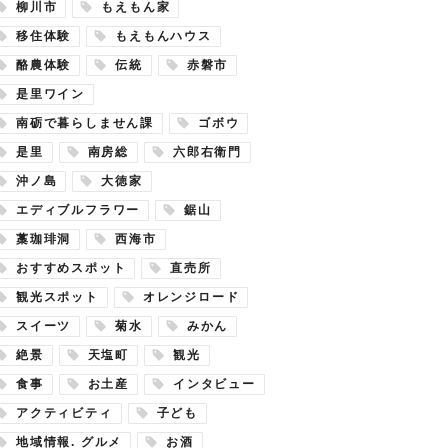
柳川市
もえもん家
移住体験
もえもんハウス
酪農体験
伝統
赤磐市
是里ワイン
南砺で暮らしません課
ゴボウ
是里
南房総
六郎右衛門
沖ノ島
大徳家
エディブルフラワー
鋸山
藁珈琲洞
西海市
おすすめスポット
直売所
観光スポット
オレンジロード
スイーツ
菊水
みかん
絶景
天塩町
観光
食事
お土産
インタビュー
アクティビティ
子ども
地域情報. グルメ
お酒