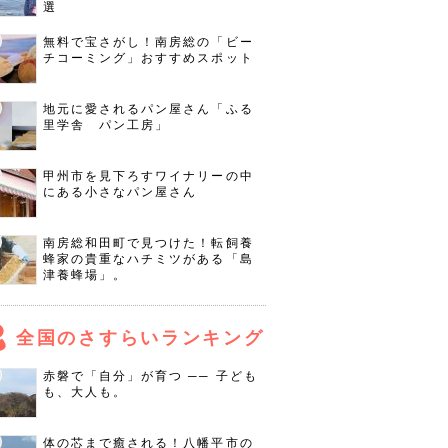
選
無料で宝さがし！南房総の「ビー
チコーミング」おすすめスポット
地元に愛されるパン屋さん「ふる
里学舎 パン工房」
甲州市を見下ろすワイナリーの中
にある小さなパン屋さん
南房総和田町で見つけた！転飼養
蜂家の貴重なハチミツがある「島
津養蜂場」。
全国のさすらいランキング
赤磐で「自分」が育つ ── 子ども
も、大人も。
体の芯まで癒される！八幡平市の