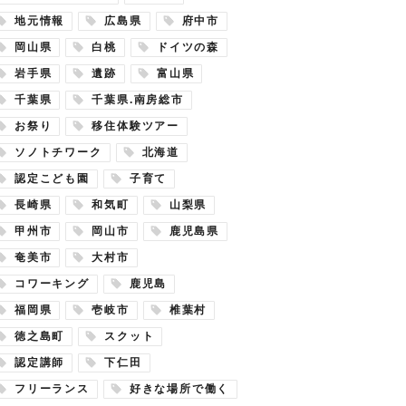
地元情報
広島県
府中市
岡山県
白桃
ドイツの森
岩手県
遺跡
富山県
千葉県
千葉県.南房総市
お祭り
移住体験ツアー
ソノトチワーク
北海道
認定こども園
子育て
長崎県
和気町
山梨県
甲州市
岡山市
鹿児島県
奄美市
大村市
コワーキング
鹿児島
福岡県
壱岐市
椎葉村
徳之島町
スクット
認定講師
下仁田
フリーランス
好きな場所で働く