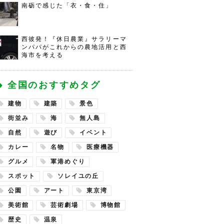
南砺で感じた「衣・食・住」
西彼発！『休日農業』サラリーマ
ンパパがこれからの農地活用と西
海市を考える
全国のおすすめタグ
建物
建築
景色
街並み
海
無人島
自然
遊び
イベント
カレー
名物
医療機器
グルメ
軍港めぐり
スポット
ソレイユの丘
公園
アート
東京湾
美術館
芸術劇場
博物館
歴史
温泉