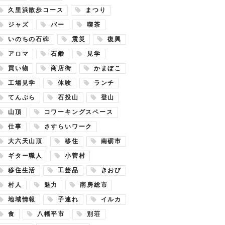
久里浜散歩コース
まつり
ジャズ
バー
喫茶
いのちの石碑
震災
復興
アロマ
石鹸
見学
買い物
商店街
かまぼこ
工場見学
体験
ランチ
てんぷら
石投山
登山
山頂
コワーキングスペース
仕事
さすらいワーク
大六天山頂
移住
南砺市
ギター職人
小菅村
移住生活
工芸品
きおび
村人
魅力
南房総市
地域情報
子連れ
イルカ
食
八幡平市
別荘